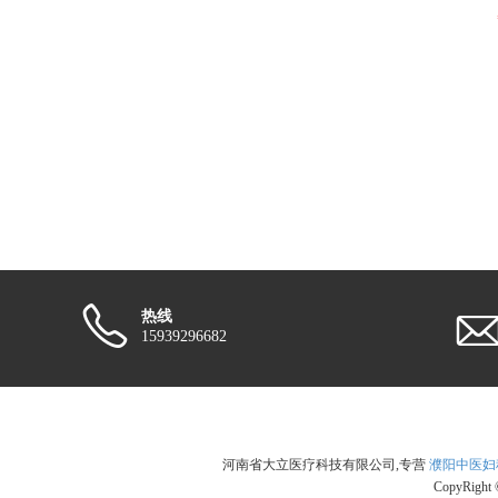
热线
15939296682
河南省大立医疗科技有限公司,专营
濮阳中医妇
CopyRigh