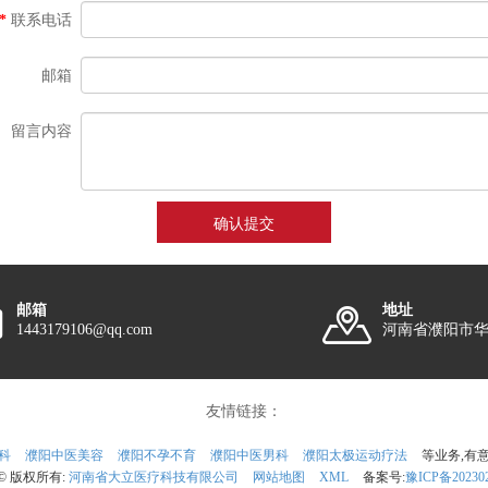
*
联系电话
邮箱
留言内容
邮箱
地址
1443179106@qq.com
河南省濮阳市华
友情链接：
科
濮阳中医美容
濮阳不孕不育
濮阳中医男科
濮阳太极运动疗法
等业务,有意
t © 版权所有:
河南省大立医疗科技有限公司
网站地图
XML
备案号:
豫ICP备202302