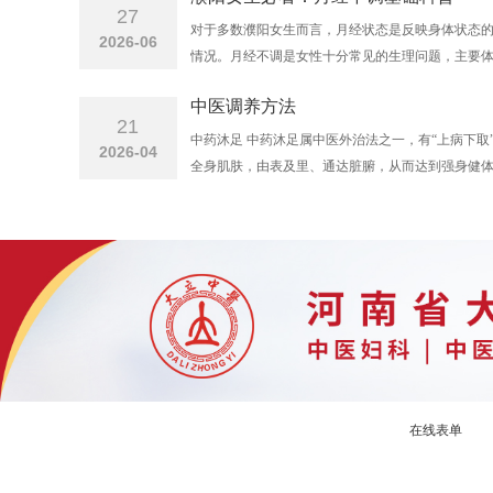
27
对于多数濮阳女生而言，月经状态是反映身体状态
2026-06
情况。月经不调是女性十分常见的生理问题，主要
出现异常，也是当代女性高发的亚健康表现，了解
中医调养方法
护。
21
中药沐足 中药沐足属中医外治法之一，有“上病下取
2026-04
全身肌肤，由表及里、通达脏腑，从而达到强身健体
在线表单