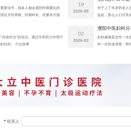
19
的重要信号，很多人都会遇到经期紊乱的
对于上了年岁的老人
2026-05
体现在月经周期、经期时长、经量等方面
益处，那么人们日常
基础常识，有助于女生做好日常身体养
濮阳中医妇科分
02
”“内病外治”的说法。通过中药药力作用于
妇科健康是女性一生
2026-03
的目的。 穴位按摩
科​一次性讲清楚，帮
色、无异味、量适中
清洁、乱用药。只有
*
联系人